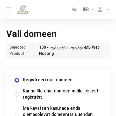
IRR
Vali domeen
Selected
میزبانی وب لینوکس اروپا - 100MB Web
Product:
Hosting
Registreeri uus domeen
Kanna üle oma domeen meile teisest
registrist
Ma kavatsen kasutada enda
olemasolevat domeeni ja uuendan