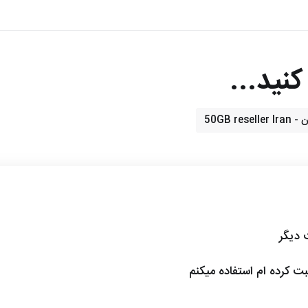
نید...
50GB r
ت دیگر
ثبت کرده ام استفاده میکنم